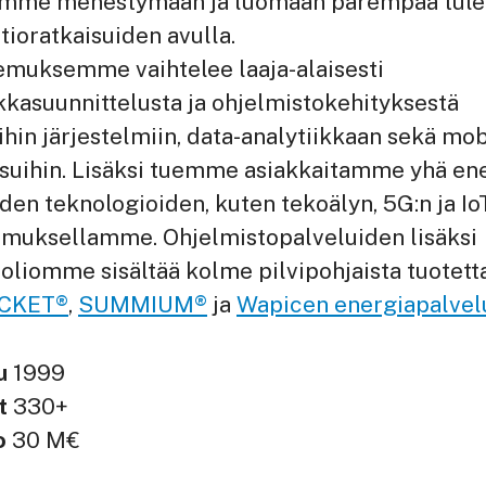
amme menestymään ja luomaan parempaa tule
atioratkaisuiden avulla.
emuksemme vaihtelee laaja-alaisesti
kkasuunnittelusta ja ohjelmistokehityksestä
ihin järjestelmiin, data-analytiikkaan sekä mobii
aisuihin. Lisäksi tuemme asiakkaitamme yhä 
den teknologioiden, kuten tekoälyn, 5G:n ja Io
emuksellamme. Ohjelmistopalveluiden lisäksi
oliomme sisältää kolme pilvipohjaista tuotetta
ICKET®
,
SUMMIUM®
ja
Wapicen energiapalvel
tu
1999
it
330+
to
30 M€