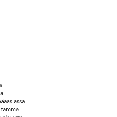
a
ja
 pääasiassa
 Autamme