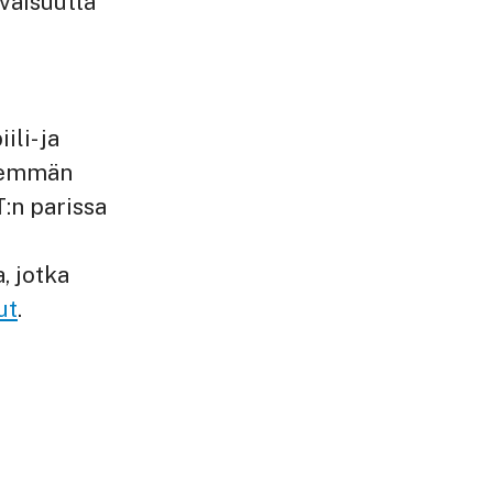
vaisuutta
li- ja
enemmän
T:n parissa
, jotka
ut
.