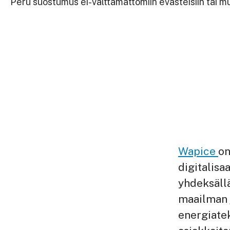
Peru suostumus ei-välttämättömiin evästeisiin tai 
Wapice
on
digitalisaa
yhdeksäll
maailman j
energiate