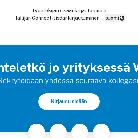
Työntekijän sisäänkirjautuminen
Hakijan Connect-sisäänkirjautuminen
·
suomi
Vaihda kieli
teletkö jo yrityksessä
Rekrytoidaan yhdessä seuraava kollegasi
Kirjaudu sisään