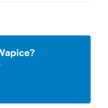
 Wapice?
.