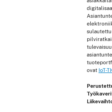
asiakkait
digitalisa
Asiantunt
elektronii
sulautettu
pilviratk
tulevaisuu
asiantunt
tuoteportf
ovat
IoT-T
Perustet
Työkaver
Liikevaih